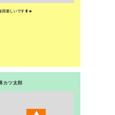
毎回楽しいです🥊🔥
豚カツ太郎
<