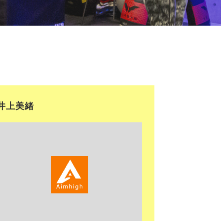
井上美緒
<