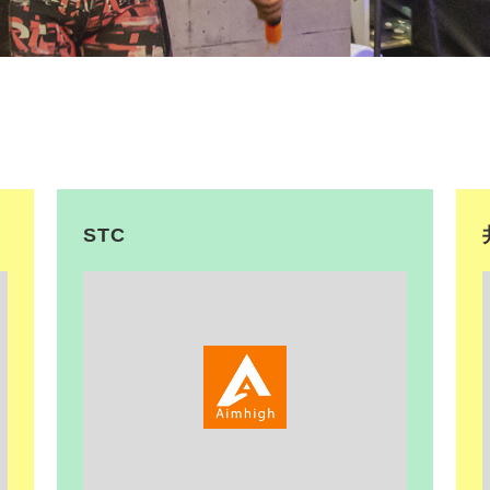
STC
<